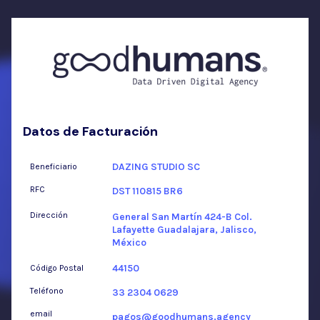
Datos de Facturación
DAZING STUDIO SC
Beneficiario
RFC
DST 110815 BR6
Dirección
General San Martín 424-B Col.
Lafayette Guadalajara, Jalisco,
México
44150
Código Postal
Teléfono
33 2304 0629
email
pagos@goodhumans.agency